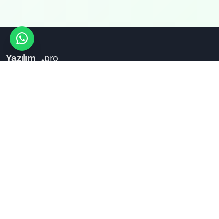
Ankara merkezli, 20 yıllık tecrübeyle
profesyonel web yazılım ve dijital çözümler.
Güvenli, ölçeklenebilir, hızlı.
Mimarsinan Mahallesi Ballı Baba Sokak No 8, Pursaklar, Ankara
+90 535 317 46 33
info@yazilim.pro
HIZMETLER
SITE ANALIZ
YENİ
Tüm Hizmetler
Ücretsiz Analiz
Web Tasarım
Public Raporlar