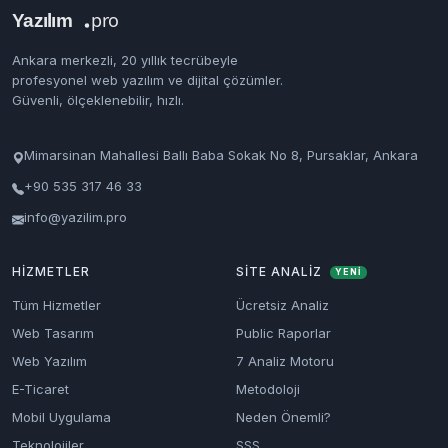
Ankara merkezli, 20 yıllık tecrübeyle
profesyonel web yazılım ve dijital çözümler.
Güvenli, ölçeklenebilir, hızlı.
Mimarsinan Mahallesi Ballı Baba Sokak No 8, Pursaklar, Ankara
+90 535 317 46 33
info@yazilim.pro
HIZMETLER
SITE ANALIZ
YENİ
Tüm Hizmetler
Ücretsiz Analiz
Web Tasarım
Public Raporlar
Web Yazılım
7 Analiz Motoru
E-Ticaret
Metodoloji
Mobil Uygulama
Neden Önemli?
Teknolojiler
SSS