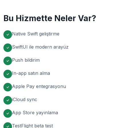
Bu Hizmette Neler Var?
Native Swift geliştirme
SwiftUI ile modern arayüz
Push bildirim
In-app satın alma
Apple Pay entegrasyonu
iCloud sync
App Store yayınlama
TestFlight beta test