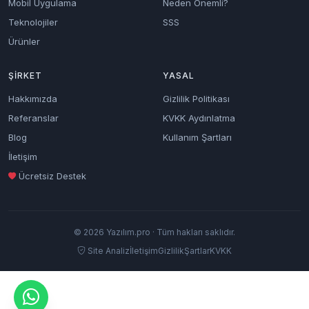
Mobil Uygulama
Neden Önemli?
Teknolojiler
SSS
Ürünler
ŞIRKET
YASAL
Hakkımızda
Gizlilik Politikası
Referanslar
KVKK Aydınlatma
Blog
Kullanım Şartları
İletişim
Ücretsiz Destek
© 2026 Yazılım.pro · Tüm hakları saklıdır.
Site Analiz
İletişim
Gizlilik
Şartlar
KVKK