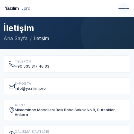
İletişim
Ana Sayfa
İletişim
TELEFON
+90 535 317 46 33
E-POSTA
info@yazilim.pro
ADRES
Mimarsinan Mahallesi Ballı Baba Sokak No 8, Pursaklar,
Ankara
ÇALIŞMA SAATLERI