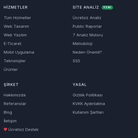
HIZMETLER
SITE ANALIZ
YENİ
Tüm Hizmetler
Ücretsiz Analiz
Web Tasarım
Public Raporlar
Web Yazılım
7 Analiz Motoru
E-Ticaret
Metodoloji
Mobil Uygulama
Neden Önemli?
Teknolojiler
SSS
Ürünler
ŞIRKET
YASAL
Hakkımızda
Gizlilik Politikası
Referanslar
KVKK Aydınlatma
Blog
Kullanım Şartları
İletişim
Ücretsiz Destek