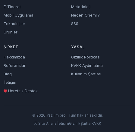
E-Ticaret
Metodoloji
Mobil Uygulama
Neden Önemli?
Teknolojiler
SSS
Ürünler
ŞIRKET
YASAL
Hakkımızda
Gizlilik Politikası
Referanslar
KVKK Aydınlatma
Blog
Kullanım Şartları
İletişim
Ücretsiz Destek
© 2026 Yazılım.pro · Tüm hakları saklıdır.
Site Analiz
İletişim
Gizlilik
Şartlar
KVKK