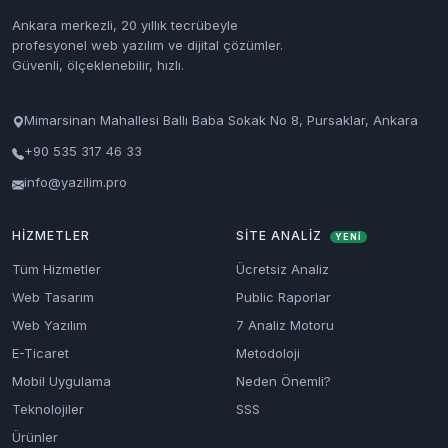
Ankara merkezli, 20 yıllık tecrübeyle
profesyonel web yazılım ve dijital çözümler.
Güvenli, ölçeklenebilir, hızlı.
Mimarsinan Mahallesi Ballı Baba Sokak No 8, Pursaklar, Ankara
+90 535 317 46 33
info@yazilim.pro
HIZMETLER
SITE ANALIZ
YENİ
Tüm Hizmetler
Ücretsiz Analiz
Web Tasarım
Public Raporlar
Web Yazılım
7 Analiz Motoru
E-Ticaret
Metodoloji
Mobil Uygulama
Neden Önemli?
Teknolojiler
SSS
Ürünler