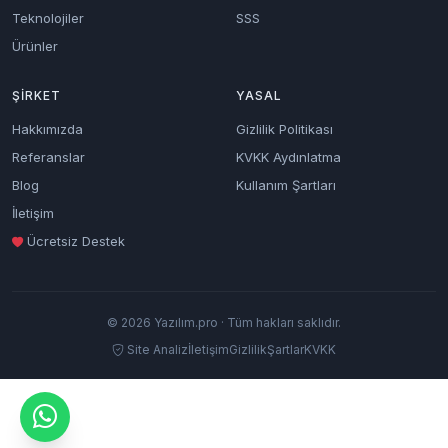
Teknolojiler
SSS
Ürünler
ŞIRKET
YASAL
Hakkımızda
Gizlilik Politikası
Referanslar
KVKK Aydınlatma
Blog
Kullanım Şartları
İletişim
Ücretsiz Destek
© 2026 Yazılım.pro · Tüm hakları saklıdır.
Site Analiz
İletişim
Gizlilik
Şartlar
KVKK